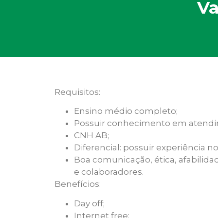
Va
Requisitos:
Ensino médio completo;
Possuir conhecimento em atendi
CNH AB;
Diferencial: possuir experiência 
Boa comunicação, ética, afabilida
e colaboradores.
Benefícios:
Day off;
Internet free;