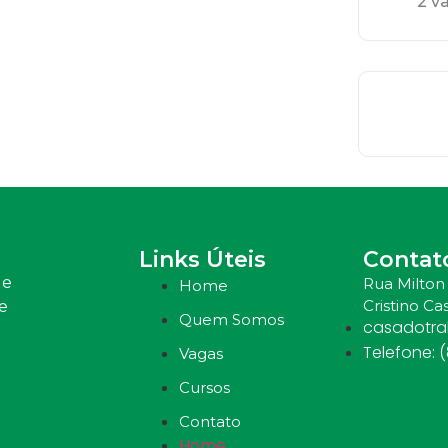
2 v
Links Úteis
Contat
 e
Rua Milton 
Home
Cristino Cas
e
Quem Somos
casadotr
Telefone: 
Vagas
Cursos
Contato
Home