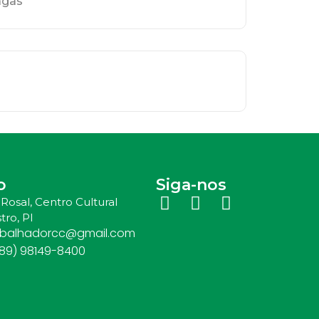
agas
o
Siga-nos
Rosal, Centro Cultural
tro, PI
abalhadorcc@gmail.com
(89) 98149-8400