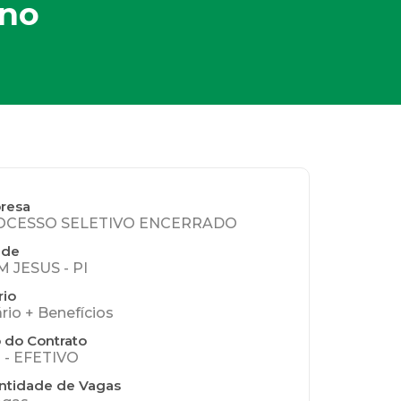
rno
resa
OCESSO SELETIVO ENCERRADO
ade
 JESUS - PI
rio
ário + Benefícios
 do Contrato
 - EFETIVO
ntidade de Vagas