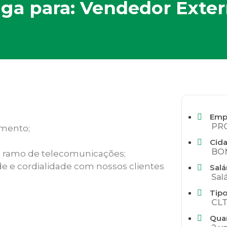
ga para: Vendedor Exte
Emp
PR
mento;
Cid
BOM
no ramo de telecomunicações;
de e cordialidade com nossos clientes
Salá
Sal
Tipo
CLT
Qua