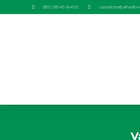
(89) 98149-8400
casadotrabalhado
V