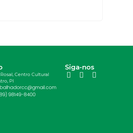
o
Siga-nos
Rosal, Centro Cultural
tro, PI
abalhadorcc@gmail.com
(89) 98149-8400