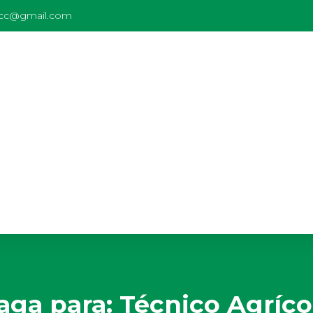
rcc@gmail.com
aga para: Técnico Agríco