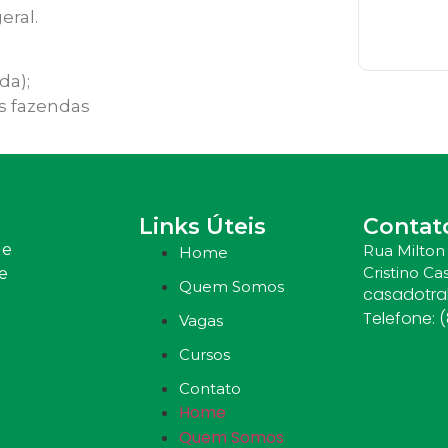
eral.
da);
s fazendas
Links Úteis
Contat
 e
Rua Milton 
Home
Cristino Cas
e
Quem Somos
casadotr
Telefone: 
Vagas
Cursos
Contato
Home
Quem Somos