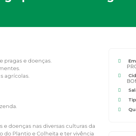
 pragas e doenças.
Em
PR
mentes.
Ci
 agrícolas.
BOM
Sal
Tip
azenda.
Qu
 e doenças nas diversas culturas da
o Plantio e Colheita e ter vivência