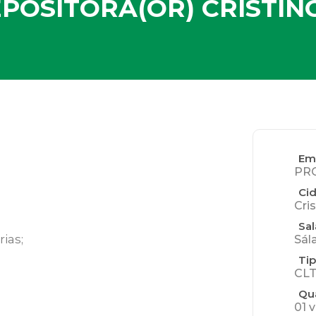
EPOSITORA(OR) CRISTIN
Em
PR
Ci
Cri
Sal
ias;
Sál
Tip
CLT
Qu
01 