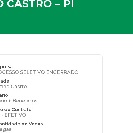
O CASTRO – PI
presa
OCESSO SELETIVO ENCERRADO
dade
stino Castro
ário
ario + Benefícios
o do Contrato
 - EFETIVO
antidade de Vagas
vagas