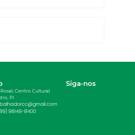
o
Siga-nos
Rosal, Centro Cultural
tro, PI
abalhadorcc@gmail.com
(89) 98149-8400