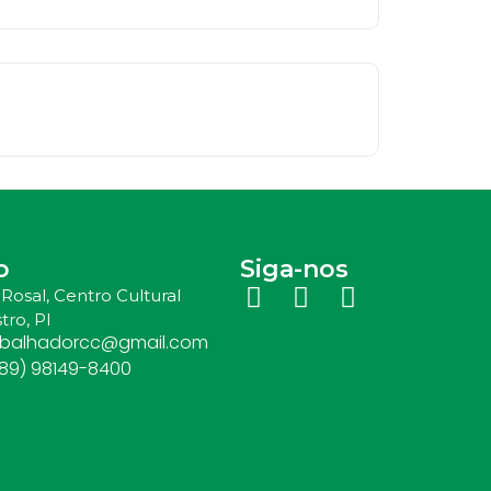
o
Siga-nos
Rosal, Centro Cultural
tro, PI
abalhadorcc@gmail.com
(89) 98149-8400