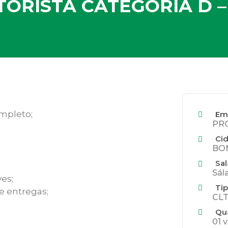
TORISTA CATEGORIA D –
mpleto;
Em
PR
Ci
BOM
Sal
Sál
es;
Tip
e entregas;
CLT
Qu
01 