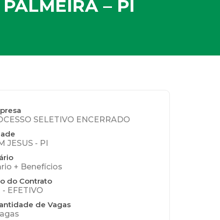
 PALMEIRA – PI
presa
OCESSO SELETIVO ENCERRADO
dade
 JESUS - PI
ário
ario + Benefícios
o do Contrato
 - EFETIVO
antidade de Vagas
vagas