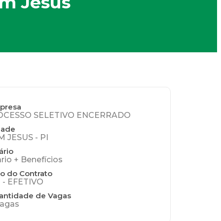
om Jesus
presa
OCESSO SELETIVO ENCERRADO
dade
 JESUS - PI
ário
ario + Benefícios
o do Contrato
 - EFETIVO
antidade de Vagas
vagas