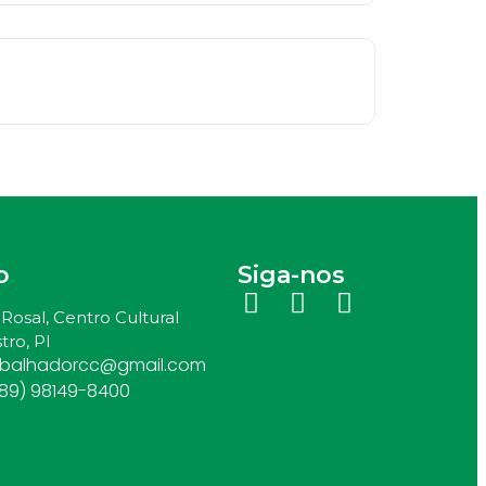
o
Siga-nos
Rosal, Centro Cultural
tro, PI
abalhadorcc@gmail.com
(89) 98149-8400