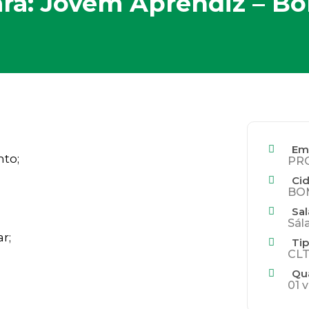
ra: Jovem Aprendiz – B
Em
to;
PR
Ci
BOM
Sal
Sál
r;
Tip
CLT
Qu
01 