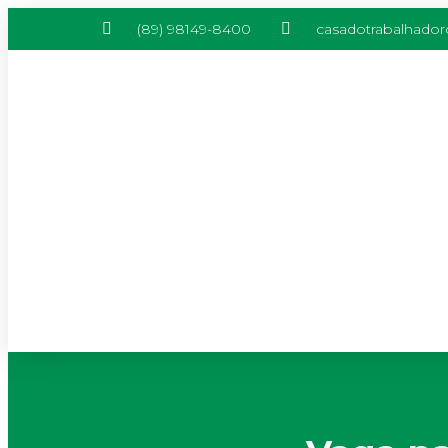
(89) 98149-8400
casadotrabalhado