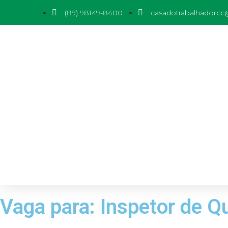
(89) 98149-8400
casadotrabalhadorc
Vaga para: Inspetor de Qu