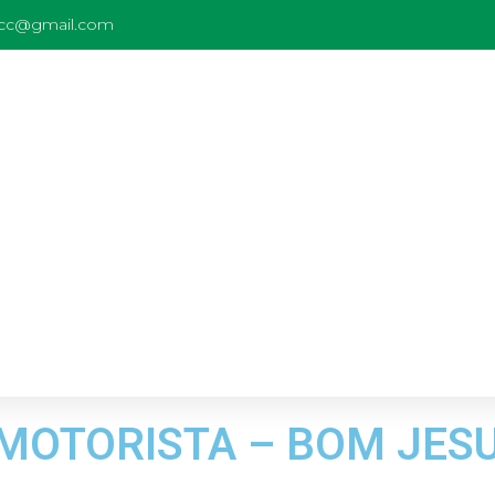
rcc@gmail.com
E MOTORISTA – BOM JESU