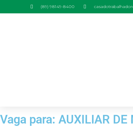
(89) 98149-8400
casadotrabalhado
Vaga para: AUXILIAR D