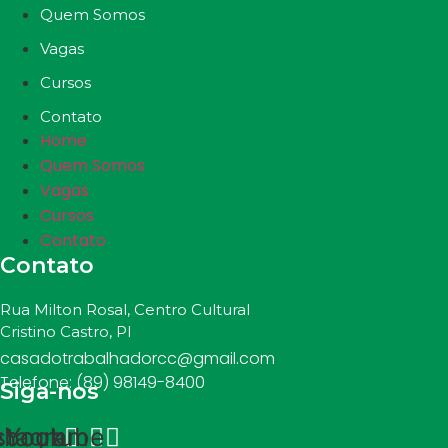
Quem Somos
Vagas
Cursos
Contato
Home
Quem Somos
Vagas
Cursos
Contato
Contato
Rua Milton Rosal, Centro Cultural
Cristino Castro, PI
casadotrabalhadorcc@gmail.com
Telefone: (89) 98149-8400
Siga-nos
ebook
stagram
Youtube