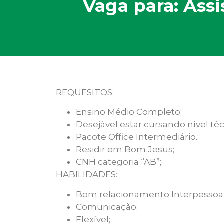
Vaga para: Ass
REQUESITOS:
Ensino Médio Completo;
Desejável estar cursando nível téc
Pacote Office Intermediário.;
Residir em Bom Jesus;
CNH categoria “AB”;
HABILIDADES:
Bom relacionamento Interpessoal
Comunicação;
Flexível;