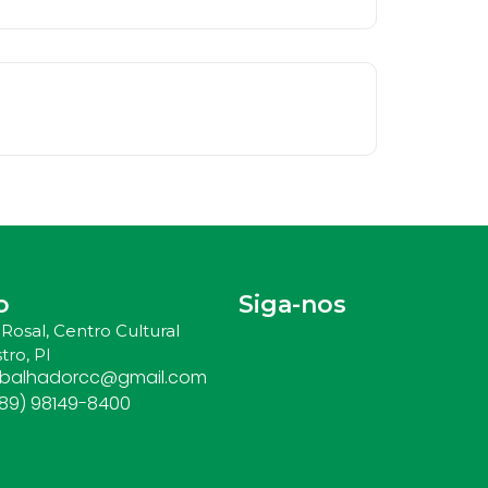
o
Siga-nos
Rosal, Centro Cultural
tro, PI
abalhadorcc@gmail.com
(89) 98149-8400