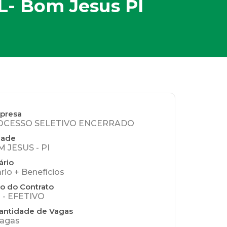
L- Bom Jesus PI
presa
OCESSO SELETIVO ENCERRADO
dade
 JESUS - PI
ário
ario + Benefícios
o do Contrato
 - EFETIVO
antidade de Vagas
vagas