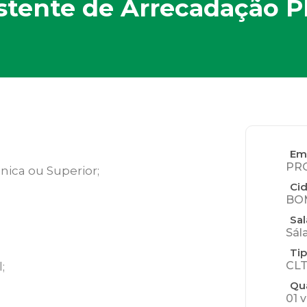
istente de Arrecadação P
Em
PR
nica ou Superior;
Ci
BOM
Sal
Sál
Tip
CLT
;
Qu
01 