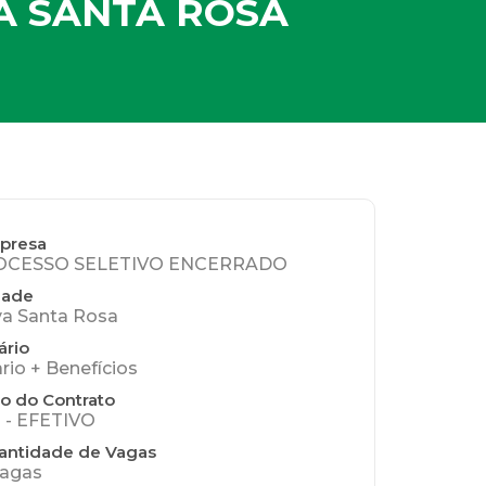
OVA SANTA ROSA
presa
OCESSO SELETIVO ENCERRADO
dade
a Santa Rosa
ário
ario + Benefícios
o do Contrato
 - EFETIVO
antidade de Vagas
vagas