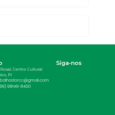
o
Siga-nos
Rosal, Centro Cultural
tro, PI
abalhadorcc@gmail.com
(89) 98149-8400