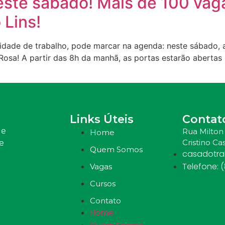
ste sábado! Mais de 100 vaga
 Lins!
dade de trabalho, pode marcar na agenda: neste sábado, 
osa! A partir das 8h da manhã, as portas estarão abertas
Links Úteis
Contat
 e
Rua Milton 
Home
Cristino Cas
e
Quem Somos
casadotr
Telefone: 
Vagas
Cursos
Contato
Home