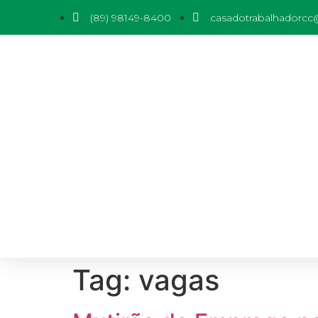
(89) 98149-8400
casadotrabalhadorc
Tag:
vagas