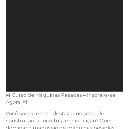
🚜 Curso de Máquinas Pesadas – Inscreva-se
Agora! 🚧
Você sonha em se destacar no setor de
construção, agricultura e mineração? Quer
dominar o manuseio de máquinas pesadas,