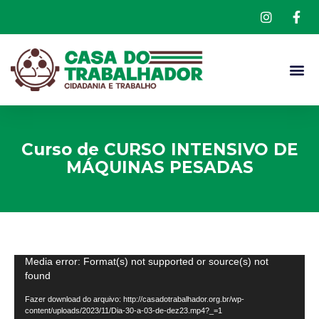
QUEM S
Curso de CURSO INTENSIVO DE
MÁQUINAS PESADAS
Tocador
Media error: Format(s) not supported or source(s) not
found
de
vídeo
Fazer download do arquivo: http://casadotrabalhador.org.br/wp-
content/uploads/2023/11/Dia-30-a-03-de-dez23.mp4?_=1