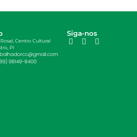
o
Siga-nos
Rosal, Centro Cultural
tro, PI
abalhadorcc@gmail.com
(89) 98149-8400