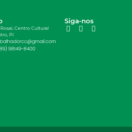
o
Siga-nos
Rosal, Centro Cultural
tro, PI
abalhadorcc@gmail.com
(89) 98149-8400